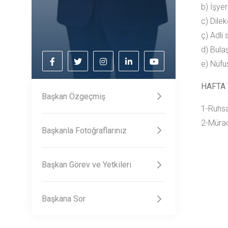
b) İşye
c) Dile
ç) Adli 
d) Bulaş
e) Nüfu
HAFTA 
Başkan Özgeçmiş
1-Ruhsa
2-Müra
Başkanla Fotoğraflarınız
Başkan Görev ve Yetkileri
Başkana Sor