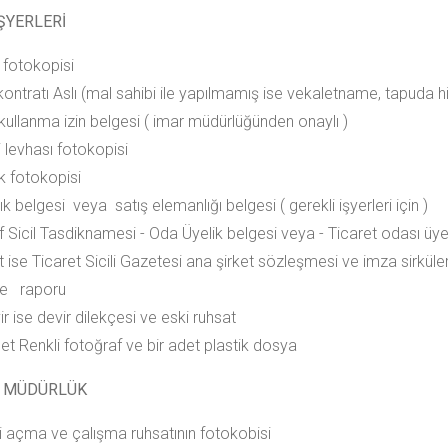
İŞYERLERİ
 fotokopisi
 kontratı Aslı (mal sahibi ile yapılmamış ise vekaletname, tapuda
 kullanma izin belgesi ( imar müdürlüğünden onaylı )
i levhası fotokopisi
ik fotokopisi
ık belgesi veya satış elemanlığı belgesi ( gerekli işyerleri için )
f Sicil Tasdiknamesi - Oda Üyelik belgesi veya - Ticaret odası üye
t ise Ticaret Sicili Gazetesi ana şirket sözleşmesi ve imza sirküler
iye raporu
r ise devir dilekçesi ve eski ruhsat
et Renkli fotoğraf ve bir adet plastik dosya
 MÜDÜRLÜK
ri açma ve çalışma ruhsatının fotokobisi