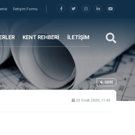
erisi
İletişim Formu
ERLER
KENT REHBERİ
İLETİŞİM
GERI
22 Ocak 2020, 11:40