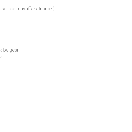
isseli ise muvaffakatname )
k belgesi
i