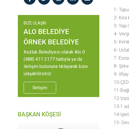
1- Tapu
2- Kira
BIZE ULAŞIN
3- Yapı
ALO BELEDİYE
4- Verg
ÖRNEK BELEDİYE
5- Kiml
6- Ustal
Kozluk Belediyesi olarak Alo 0
7 -Esna
(488) 411 2177 hattıyla ya da
8- Şirke
iletişim butonuna tıklayarak bize
ulaşabilirsiniz.
9- İtfa
10-ÇED r
İletişim
11-Bağl
12-Vaziy
13-1 ad
BAŞKAN KÖŞESİ
14-İşle
15- Devi