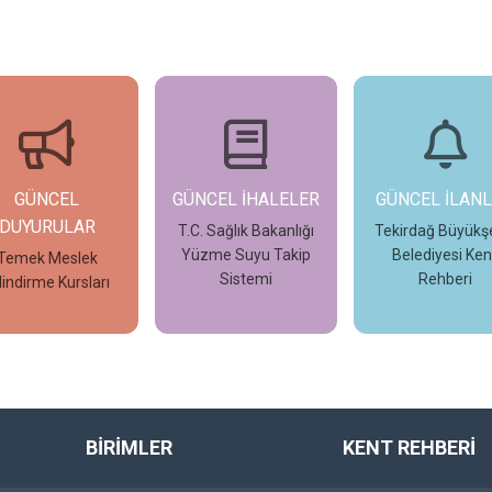
NCEL İHALELER
GÜNCEL İLANLAR
FOTO GALER
. Sağlık Bakanlığı
Tekirdağ Büyükşehir
Dernek & Belediy
zme Suyu Takip
Belediyesi Kent
Yazılımı
Sistemi
Rehberi
İncele
İncele
İncele
BİRİMLER
KENT REHBERİ