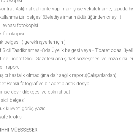
 fotokopisi
 kontratı Aslı(mal sahibi ile yapılmamış ise vekaletname, tapuda h
 kullanma izin belgesi (Belediye imar müdürlüğünden onaylı )
i levhası fotokopisi
ik fotokopisi
ık belgesi ( gerekli işyerleri için )
f Sicil Tasdiknamesi-Oda Üyelik belgesi veya - Ticaret odası üyeli
t ise Ticaret Sicili Gazetesi ana şirket sözleşmesi ve imza sirküler
iye raporu
aşıcı hastalık olmadığına dair sağlık raporu(Çalışanlardan)
det Renkli fotoğraf ve bir adet plastik dosya
r ise devir dilekçesi ve eski ruhsat
 sicil belgesi
luk kuvveti görüş yazısı
afe krokisi
SIHHI MÜESSESER