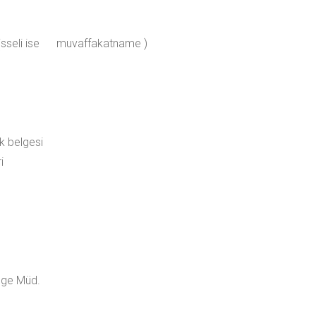
a hisseli ise muvaffakatname )
k belgesi
i
ölge Müd.