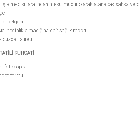
ri işletmecisi tarafından mesul müdür olarak atanacak şahsa ver
kçe
sicil belgesi
ıcı hastalık olmadığına dair sağlık raporu
s cüzdan sureti
TATİLİ RUHSATİ
t fotokopisi
caat formu