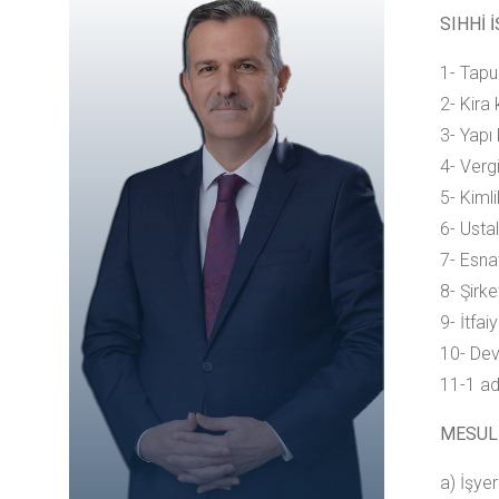
SIHHİ 
1- Tapu
2- Kira
3- Yapı
4- Verg
5- Kiml
6- Ustal
7- Esna
8- Şirke
9- İtfa
10- Devi
11-1 ad
MESUL
a) İşye