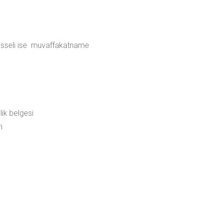
 hisseli ise muvaffakatname
lik belgesi
i