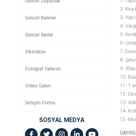
1- Tapu
Güncel Duyurular
2- Kira
3- Yapı
Güncel İhaleler
4- Verg
5- Kiml
Güncel İlanlar
6- Ustal
7- Esna
Etkinlikler
8- Şirke
9- İtfa
Fotoğraf Galerisi
10- Bul
11- 1 a
Video Galeri
12- Devi
13- Adli
İletişim Formu
14- Kol
SOSYAL MEDYA
15 -Mes
GAYRİ