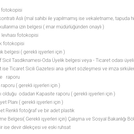
 fotokopisi
 kontratı Aslı (mal sahibi ile yapılmamış ise vekaletname, tapud
 kullanma izin belgesi ( imar müdürlüğünden onaylı )
i levhası fotokopisi
ik fotokopisi
ık belgesi ( gerekli işyerleri için )
f Sicil Tasdiknamesi-Oda Üyelik belgesi veya - Ticaret odası üyeli
t ise Ticaret Sicili Gazetesi ana şirket sözleşmesi ve imza sirküler
iye raporu
aporu ( gerekli işyerleri için )
ı olduğu odadan Kapasite raporu ( gerekli işyerleri için )
et Planı ( gerekli işyerleri için )
et Renkli fotoğraf ve bir adet plastik
tme Belgesi( Gerekli işyerleri için) Çalışma ve Sosyal Bakanlığı B
r ise devir dilekçesi ve eski ruhsat