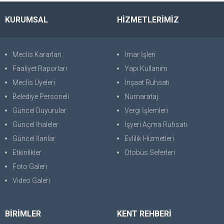
KURUMSAL
HİZMETLERİMİZ
Meclis Kararları
İmar İşleri
Faaliyet Raporları
Yapı Kullanım
Meclis Üyeleri
İnşaat Ruhsatı
Belediye Personeli
Numarataj
Güncel Duyurular
Vergi İşlemleri
Güncel İhaleler
İşyeri Açma Ruhsatı
Güncel İlanlar
Evlilik Hizmetleri
Etkinlikler
Otobüs Seferleri
Foto Galeri
Video Galeri
BİRİMLER
KENT REHBERİ